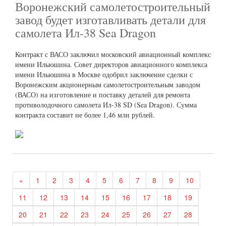
Воронежский самолетостроительный
завод будет изготавливать детали для
самолета Ил-38 Sea Dragon
Контракт с ВАСО заключил московский авиационный комплекс
имени Ильюшина. Совет директоров авиационного комплекса
имени Ильюшина в Москве одобрил заключение сделки с
Воронежским акционерным самолетостроительным заводом
(ВАСО) на изготовление и поставку деталей для ремонта
противолодочного самолета Ил-38 SD (Sea Dragon). Сумма
контракта составит не более 1,46 млн рублей.
«
1
2
3
4
5
6
7
8
9
10
11
12
13
14
15
16
17
18
19
20
21
22
23
24
25
26
27
28