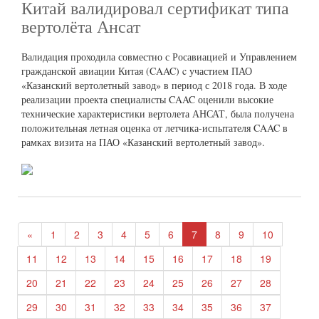
Китай валидировал сертификат типа
вертолёта Ансат
Валидация проходила совместно с Росавиацией и Управлением
гражданской авиации Китая (CAAC) c участием ПАО
«Казанский вертолетный завод» в период с 2018 года. В ходе
реализации проекта специалисты CAAC оценили высокие
технические характеристики вертолета АНСАТ, была получена
положительная летная оценка от летчика-испытателя CAAC в
рамках визита на ПАО «Казанский вертолетный завод».
«
1
2
3
4
5
6
7
8
9
10
11
12
13
14
15
16
17
18
19
20
21
22
23
24
25
26
27
28
29
30
31
32
33
34
35
36
37