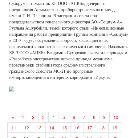
Сухоруков, начальник КБ ООО «АПКБ», дочернего
предприятия Арзамасского приборостроительного завода
имени П.И. Пландина. В заседании совета под
председательством генерального директора АО «Социум-А»
Руслана Ашурбейли, темой которого стали «Инновационные
направления работы предприятий Группы компаний «Социум»
в 2017 году», обсуждались вопросы, касающиеся так
называемого «полностью электрического самолета». Начальник
КБ-3 ООО «АПКБ» Владимир Сухоруков выступил с докладом
«Разработка электромеханического привода механизма
перестановки стабилизатора среднемагистрального
гражданского самолета МС-21 по программе
импортозамещения в интересах корпорации «Иркут».
«
1
2
3
4
5
6
7
8
9
10
11
12
13
14
15
16
17
18
19
20
21
22
23
24
25
26
27
28