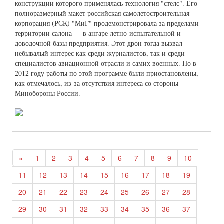
конструкции которого применялась технология "стелс". Его
полноразмерный макет российская самолетостроительная
корпорация (РСК) "МиГ" продемонстрировала за пределами
территории салона — в ангаре летно-испытательной и
доводочной базы предприятия. Этот дрон тогда вызвал
небывалый интерес как среди журналистов, так и среди
специалистов авиационной отрасли и самих военных. Но в
2012 году работы по этой программе были приостановлены,
как отмечалось, из-за отсутствия интереса со стороны
Минобороны России.
«
1
2
3
4
5
6
7
8
9
10
11
12
13
14
15
16
17
18
19
20
21
22
23
24
25
26
27
28
29
30
31
32
33
34
35
36
37