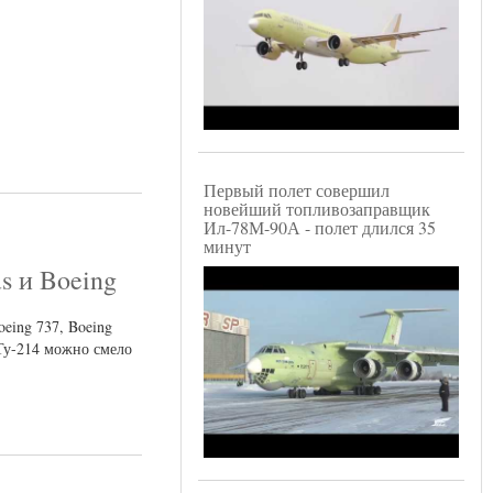
Первый полет совершил
новейший топливозаправщик
Ил-78М-90А - полет длился 35
минут
s и Boeing
eing 737, Boeing
Ту-214 можно смело