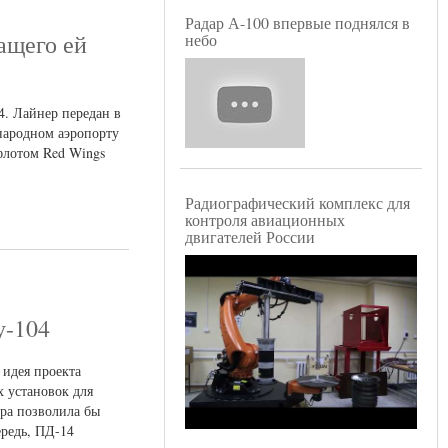
Радар А-100 впервые поднялся в
ащего ей
небо
. Лайнер передан в
народном аэропорту
флотом Red Wings
Радиографический комплекс для
контроля авиационных
двигателей России
у-104
 идея проекта
х установок для
ора позволила бы
ередь, ПД-14