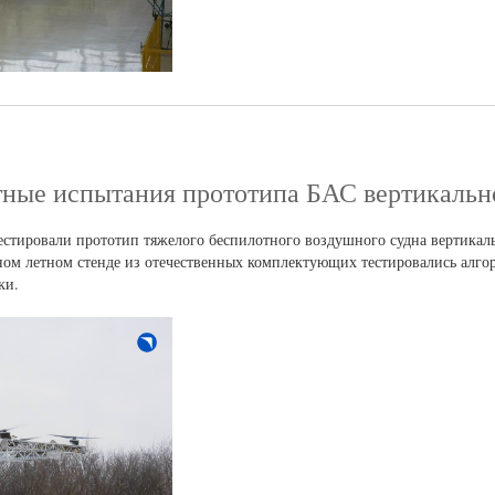
тные испытания прототипа БАС вертикально
тировали прототип тяжелого беспилотного воздушного судна вертикаль
ном летном стенде из отечественных комплектующих тестировались алго
ки.