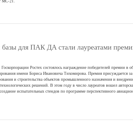
т МС-21.
й базы для ПАК ДА стали лауреатами прем
Госкорпорации Ростех состоялось награждение победителей премии в о
ирования имени Бориса Ивановича Тихомирова. Премия присуждается за
рования и строительства объектов промышленного назначения и внедрен
технологических решений. В этом году в число лауреатов вошел авторск
 создание испытательных стендов по программе перспективного авиацио