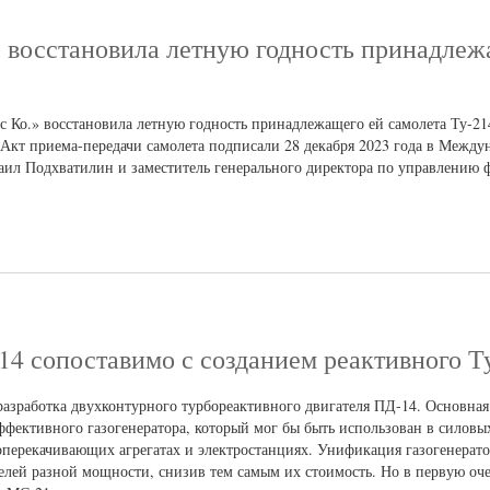
восстановила летную годность принадлеж
Ко.» восстановила летную годность принадлежащего ей самолета Ту-214
Акт приема-передачи самолета подписали 28 декабря 2023 года в Между
ил Подхватилин и заместитель генерального директора по управлению 
14 сопоставимо с созданием реактивного Т
 разработка двухконтурного турбореактивного двигателя ПД-14. Основная
ффективного газогенератора, который мог бы быть использован в силовы
зоперекачивающих агрегатах и электростанциях. Унификация газогенерат
телей разной мощности, снизив тем самым их стоимость. Но в первую оч