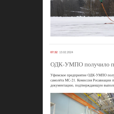
07:32
13.02.2024
ОДК-УМПО получило пра
Уфимское предприятие ОДК-УМПО получи
самолёта МС-21. Комиссия Росавиации п
документацию, подтверждающую выполн