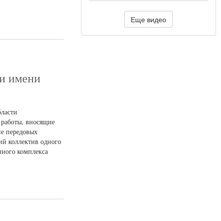
Еще видео
ии имени
бласти
 работы, вносящие
ие передовых
ий коллектив одного
нного комплекса