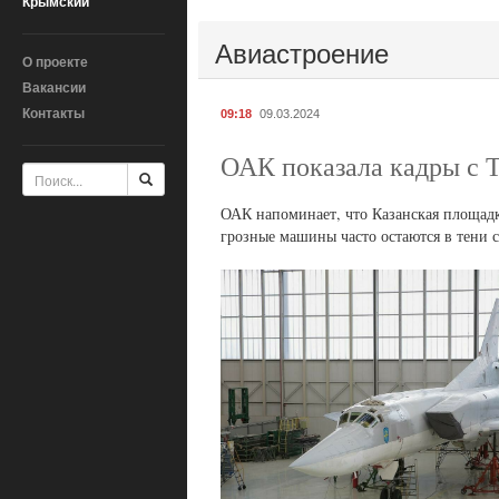
Крымский
Авиастроение
О проекте
Вакансии
Контакты
09:18
09.03.2024
ОАК показала кадры с Т
ОАК напоминает, что Казанская площадк
грозные машины часто остаются в тени с