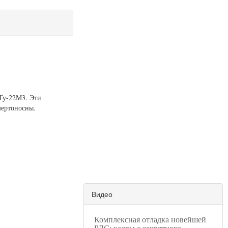
 Ту-22М3. Эти
мертоносны.
Видео
Комплексная отладка новейшей
РЛС: кадры с секретного