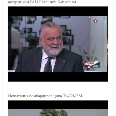
академиком РАН Евгением Кабловым
Испытания бомбардировщика Ту-22М3М