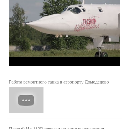
Работа ремонтного танка в аэропорту Домодедово
Первый Ил-112В передан на летные испытания