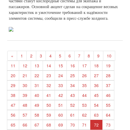
частями станут кислородные системы для экипажа и
пассажиров. Основной акцент сделан на сокращение весовых
характеристик и ужесточение требований к надёжности
элементов системы, сообщили в пресс-службе холдинга.
«
1
2
3
4
5
6
7
8
9
10
11
12
13
14
15
16
17
18
19
20
21
22
23
24
25
26
27
28
29
30
31
32
33
34
35
36
37
38
39
40
41
42
43
44
45
46
47
48
49
50
51
52
53
54
55
56
57
58
59
60
61
62
63
64
65
66
67
68
69
70
71
72
73