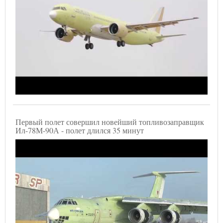
Первый полет совершил новейший топливозаправщик
Ил-78М-90А - полет длился 35 минут