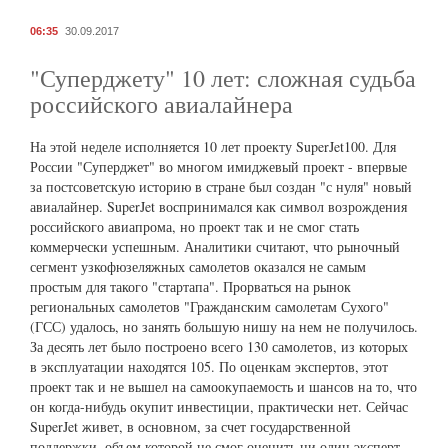
06:35
30.09.2017
"Суперджету" 10 лет: сложная судьба
российского авиалайнера
На этой неделе исполняется 10 лет проекту SuperJet100. Для
России "Суперджет" во многом имиджевый проект - впервые
за постсоветскую историю в стране был создан "с нуля" новый
авиалайнер. SuperJet воспринимался как символ возрождения
российского авиапрома, но проект так и не смог стать
коммерчески успешным. Аналитики считают, что рыночный
сегмент узкофюзеляжных самолетов оказался не самым
простым для такого "стартапа". Прорваться на рынок
региональных самолетов "Гражданским самолетам Сухого"
(ГСС) удалось, но занять большую нишу на нем не получилось.
За десять лет было построено всего 130 самолетов, из которых
в эксплуатации находятся 105. По оценкам экспертов, этот
проект так и не вышел на самоокупаемость и шансов на то, что
он когда-нибудь окупит инвестиции, практически нет. Сейчас
SuperJet живет, в основном, за счет государственной
поддержки, объем которой не смог оценить ни один эксперт.