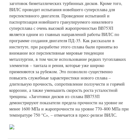
заготовок биметаллических турбинных дисков. Кроме того,
ВИЛС проводит испытания новейшего суперсплава для
перспективного двигателя. Проведение испытаний и
паспортизация новейшего гранулируемого никелевого
суперсплава с очень высокой жаропрочностью ВВ753П
является одним из главных направлений работы ВИЛС по
программе создания двигателя ПД-35. Как рассказали в
институте, при разработке этого сплава были приняты во
внимание все перспективные мировые тенденции
металлургии, в том числе использование редких тугоплавких
элементов – тантала и рения, которые уже широко
применяются за рубежом. Это позволило существенно
повысить служебные характеристики нового сплава –
длительную прочность, сопротивление ползучести и горячей
коррозии, а также уменьшить скорость роста усталостной
трещины. «Заготовки дисков из сплава ВВ753П
демонстрируют показатели предела прочности на уровне не
менее 1600 МПа и жаропрочности на уровне 770–800 МПа при
температуре 750 °С», – отмечается в пресс-релизе ВИЛС.