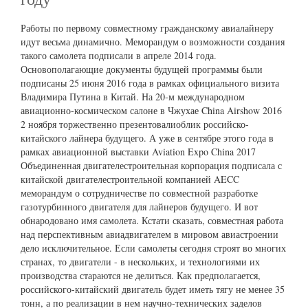
Работы по первому совместному гражданскому авиалайнеру
идут весьма динамично. Меморандум о возможности создания
такого самолета подписали в апреле 2014 года.
Основополагающие документы будущей программы были
подписаны 25 июня 2016 года в рамках официального визита
Владимира Путина в Китай. На 20-м международном
авиационно-космическом салоне в Чжухае China Airshow 2016
2 ноября торжественно презентовалиоблик российско-
китайского лайнера будущего. А уже в сентябре этого года в
рамках авиационной выставки Aviation Expo China 2017
Объединенная двигателестроительная корпорация подписала с
китайской двигателестроительной компанией AECC
меморандум о сотрудничестве по совместной разработке
газотурбинного двигателя для лайнеров будущего. И вот
обнародовано имя самолета. Кстати сказать, совместная работа
над перспективным авиадвигателем в мировом авиастроении
дело исключительное. Если самолеты сегодня строят во многих
странах, то двигатели - в нескольких, и технологиями их
производства стараются не делиться. Как предполагается,
российского-китайский двигатель будет иметь тягу не менее 35
тонн, а по реализации в нем научно-технических заделов