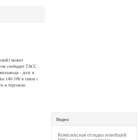
ской) может
этом сообщает ТАСС
иазавода - долг в
н-140-100 в связи с
и и торговли
Видео
Комплексная отладка новейшей
РЛС: кадры с секретного