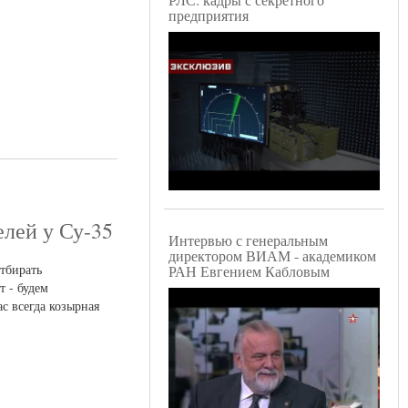
предприятия
елей у Су-35
Интервью с генеральным
директором ВИАМ - академиком
отбирать
РАН Евгением Кабловым
т - будем
с всегда козырная