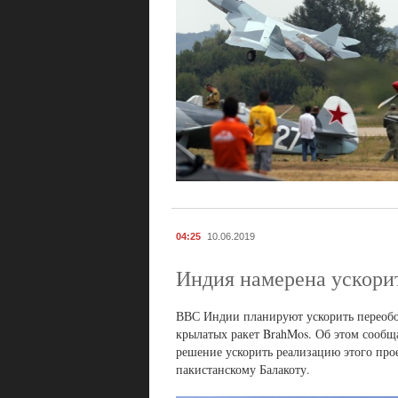
04:25
10.06.2019
Индия намерена ускори
ВВС Индии планируют ускорить переобо
крылатых ракет BrahMos. Об этом сообщ
решение ускорить реализацию этого прое
пакистанскому Балакоту.