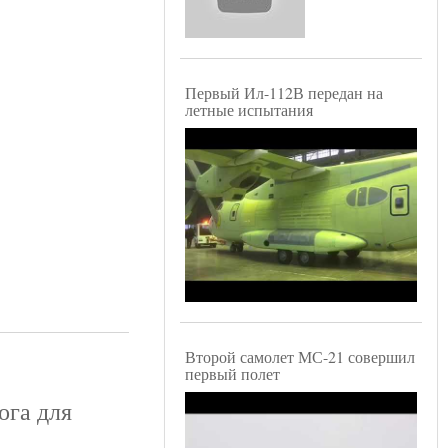
Первый Ил-112В передан на
летные испытания
Второй самолет МС-21 совершил
первый полет
ога для