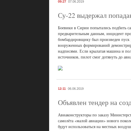
09:27
07.06.2019
Су-22 выдержал попада
Боевики в Сирии попытались подбить с
предварительным данным, инцидент про
бомбардировщику был произведен пуск р
вооруженных формирований демонстриру
надписями. Если крылатая машина и пол
источников, пилот смог дотянуть до ави
12:11
06.06.2019
Объявлен тендер на соз
Авиаконструкторы по заказу Министерс
самолёта «малой авиации» нового покол
будут использоваться на местных возду