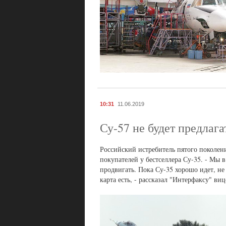
10:31
11.06.2019
Су-57 не будет предлага
Российский истребитель пятого поколени
покупателей у бестселлера Су-35. - Мы 
продвигать. Пока Су-35 хорошо идет, не
карта есть, - рассказал "Интерфаксу" в