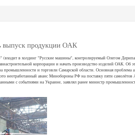
ь выпуск продукции ОАК
" (входит в холдинг "Русские машины", контролируемый Олегом Дерипа
авиастроительной корпорации и начать производство изделий ОАК. Об 
ва промышленности и торговли Самарской области. Основная проблема ав
 это неотработанный аванс Минобороны РФ на поставку пяти самолётов А
занными с событиями на Украине, заявлял ранее министр промышленност