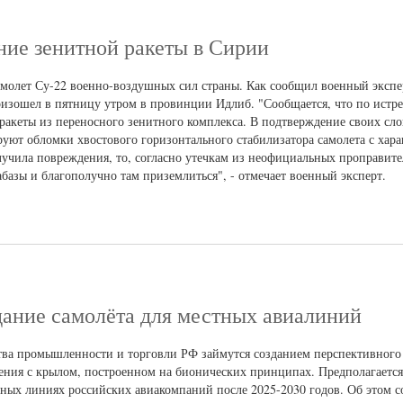
ние зенитной ракеты в Сирии
амолет Су-22 военно-воздушных сил страны. Как сообщил военный эксп
изошел в пятницу утром в провинции Идлиб. "Сообщается, что по истр
акеты из переносного зенитного комплекса. В подтверждение своих сл
ют обломки хвостового горизонтального стабилизатора самолета с хар
учила повреждения, то, согласно утечкам из неофициальных проправит
абазы и благополучно там приземлиться", - отмечает военный эксперт.
дание самолёта для местных авиалиний
тва промышленности и торговли РФ займутся созданием перспективного
ения с крылом, построенном на бионических принципах. Предполагается
шных линиях российских авиакомпаний после 2025-2030 годов. Об этом с