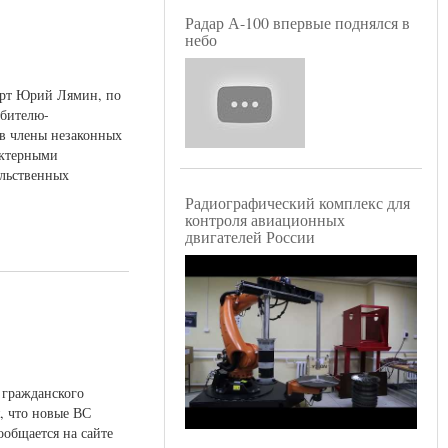
Радар А-100 впервые поднялся в
небо
ерт Юрий Лямин, по
ебителю-
ов члены незаконных
актерными
ельственных
Радиографический комплекс для
контроля авиационных
двигателей России
 гражданского
, что новые ВС
ообщается на сайте