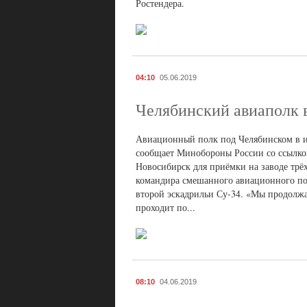
Ростендера.
04:10
05.06.2019
Челябинский авиаполк 
Авиационный полк под Челябинском в и
сообщает Минобороны России со ссылкой
Новосибирск для приёмки на заводе трёх
командира смешанного авиационного по
второй эскадрильи Су-34. «Мы продолжа
проходит по...
08:10
04.06.2019