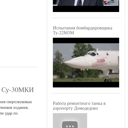
Испытания бомбардировщика
Ту-22М3М
ли Су-30МКИ
ния сверхзвуковых
Работа ремонтного танка в
чников издания,
аэропорту Домодедово
ли удар по