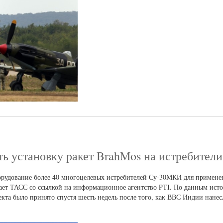
ть установку ракет BrahMos на истребите
рудование более 40 многоцелевых истребителей Су-30МКИ для примене
ает ТАСС со ссылкой на информационное агентство PTI. По данным исто
кта было принято спустя шесть недель после того, как ВВС Индии нанес