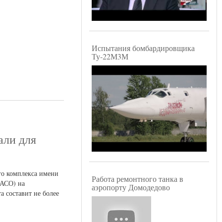
Испытания бомбардировщика
Ту-22М3М
али для
го комплекса имени
Работа ремонтного танка в
ВАСО) на
аэропорту Домодедово
а составит не более