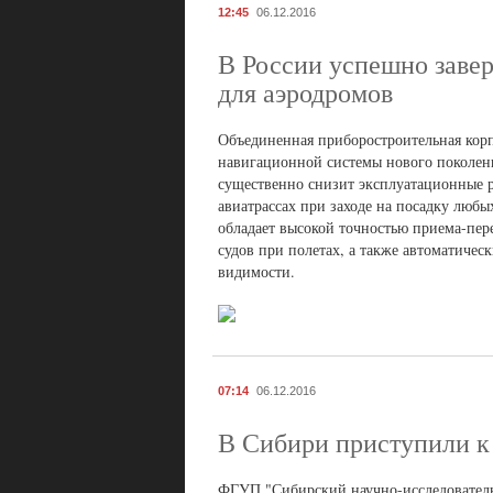
12:45
06.12.2016
В России успешно заве
для аэродромов
Объединенная приборостроительная кор
навигационной системы нового поколения
существенно снизит эксплуатационные р
авиатрассах при заходе на посадку любы
обладает высокой точностью приема-пе
судов при полетах, а также автоматичес
видимости.
07:14
06.12.2016
В Сибири приступили к
ФГУП "Сибирский научно-исследователь