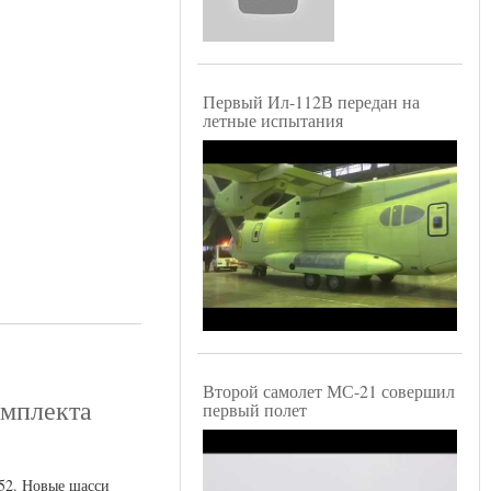
Первый Ил-112В передан на
летные испытания
Второй самолет МС-21 совершил
омплекта
первый полет
52. Новые шасси