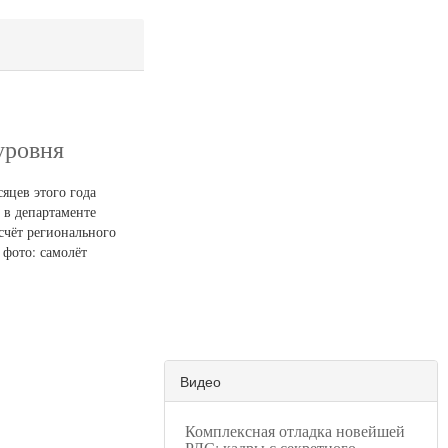
уровня
яцев этого года
 в департаменте
счёт регионального
 фото: самолёт
Видео
Комплексная отладка новейшей
РЛС: кадры с секретного