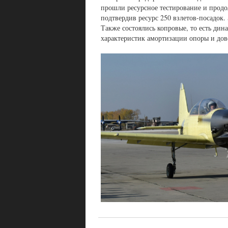
прошли ресурсное тестирование и продо
подтвердив ресурс 250 взлетов-посадок.
Также состоялись копровые, то есть дин
характеристик амортизации опоры и дов