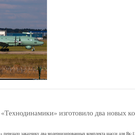
 «Технодинамики» изготовило два новых к
» передало заказчику два модернизированных комплекта шасси для Як-1