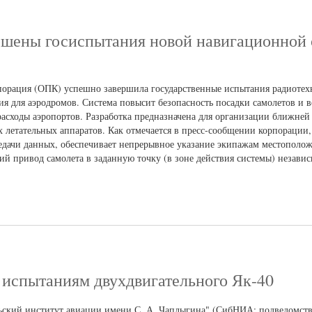
ршены госиспытания новой навигационной
порация (ОПК) успешно завершила государственные испытания радиотех
 для аэродромов. Система повысит безопасность посадки самолетов и ве
асходы аэропортов. Разработка предназначена для организации ближней
х летательных аппаратов. Как отмечается в пресс-сообщении корпорации,
редачи данных, обеспечивает непрерывное указание экипажам местопол
кий привод самолета в заданную точку (в зоне действия системы) незави
 испытаниям двухдвигательного Як-40
ский институт авиации имени С. А. Чаплыгина" (СибНИА; подведомст