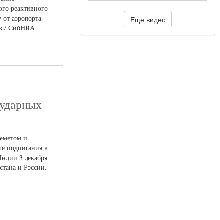
ого реактивного
 от аэропорта
Еще видео
ов / СибНИА
 ударных
леметом и
ле подписания в
Индии 3 декабря
стана и России.