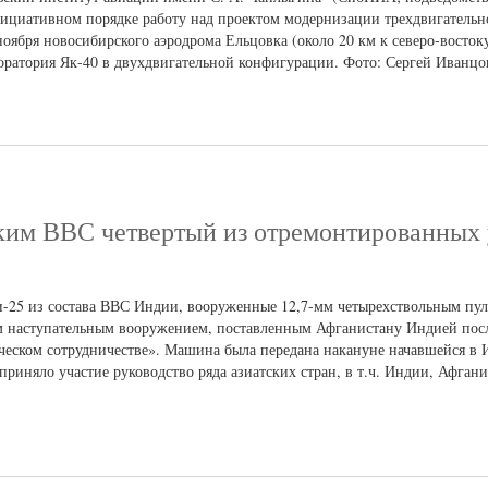
ициативном порядке работу над проектом модернизации трехдвигательн
ноября новосибирского аэродрома Ельцовка (около 20 км к северо-востоку
боратория Як-40 в двухдвигательной конфигурации. Фото: Сергей Иванц
ким ВВС четвертый из отремонтированных
и-25 из состава ВВС Индии, вооруженные 12,7-мм четырехствольным пу
м наступательным вооружением, поставленным Афганистану Индией пос
ическом сотрудничестве». Машина была передана накануне начавшейся в 
риняло участие руководство ряда азиатских стран, в т.ч. Индии, Афгани