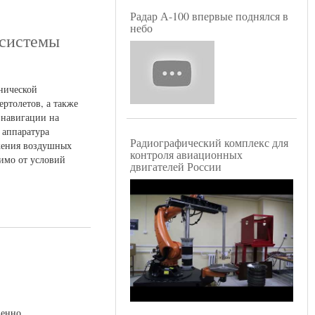
Радар А-100 впервые поднялся в
небо
 системы
нической
ртолетов, а также
 навигации на
 аппаратура
Радиографический комплекс для
ожения воздушных
контроля авиационных
симо от условий
двигателей России
венно