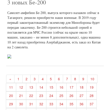
3 новых Бе-200
Самолет-амфибию Бе-200, выпуск которого налажен сейчас в
Таганроге, решили приобрести наши военные. В 2019 году
первый законтрактованный экземпляр для Минобороны будет
передан заказчику. Бе-200 строится небольшой серией и
поставляется для МЧС России (сейчас на крыле около 10
машин, заказано – не менее 8 дополнительных), одна машина
10 лет назад приобретена Азербайджаном, есть заказ из Китая
на 2 самолета.
«
1
2
3
4
5
6
7
8
9
10
11
12
13
14
15
16
17
18
19
20
21
22
23
24
25
26
27
28
29
30
31
32
33
34
35
36
37