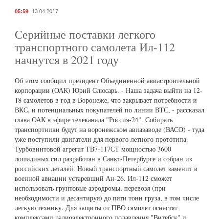
05:59
13.04.2017
Серийные поставки легкого
транспортного самолета Ил-112
начнутся в 2021 году
Об этом сообщил президент Объединенной авиастроительной
корпорации (ОАК) Юрий Слюсарь. - Наша задача выйти на 12-
18 самолетов в год в Воронеже, что закрывает потребности и
ВКС, и потенциальных покупателей по линии ВТС, - рассказал
глава ОАК в эфире телеканала "Россия-24". Собирать
транспортники будут на воронежском авиазаводе (ВАСО) - туда
уже поступили двигатели для первого летного прототипа.
Турбовинтовой агрегат ТВ7-117СТ мощностью 3600
лошадиных сил разработан в Санкт-Петербурге и собран из
российских деталей. Новый транспортный самолет заменит в
военной авиации устаревший Ан-26. Ил-112 сможет
использовать грунтовые аэродромы, перевозя (при
необходимости и десантируя) до пяти тонн груза, в том числе
легкую технику. Для защиты от ПВО самолет оснастят
комплексами радиоэлектронного подавления "Витебск" и