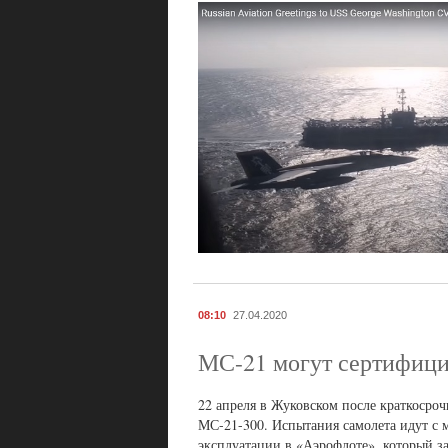
08:10
27.04.2020
МС-21 могут сертифицир
22 апреля в Жуковском после краткосро
МС-21-300. Испытания самолета идут с м
эксплуатации в «Аэрофлоте», который за