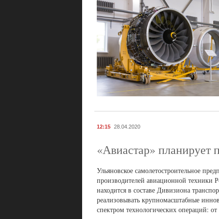
12:15
28.04.2020
«Авиастар» планирует п
Ульяновское самолетостроительное пре
производителей авиационной техники Р
находится в составе Дивизиона транспо
реализовывать крупномасштабные иннов
спектром технологических операций: от