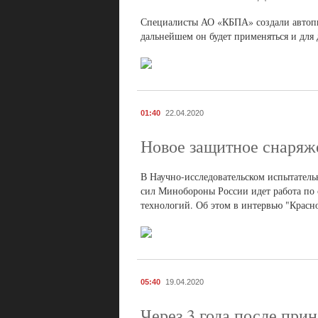
Специалисты АО «КБПА» создали автопи
дальнейшем он будет применяться и для
01:40
22.04.2020
Новое защитное снаряже
В Научно-исследовательском испытател
сил Минобороны России идет работа по
технологий. Об этом в интервью "Красн
05:40
19.04.2020
Через 3 года после при