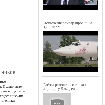
Испытания бомбардировщика
Ту-22М3М
тников
вных
Работа ремонтного танка в
в. Предприятие
аэропорту Домодедово
позволяют успешно
бладает широким
иатехники.