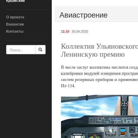
Крымский
Авиастроение
О проекте
Вакансии
Контакты
11:10
30.04.2020
Коллектив Ульяновског
Ленинскую премию
В числе заслуг коллектива числится соз
калибровки модулей измерения простран
систем резервных приборов и применяют
Ил‑114.