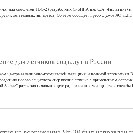
лот для самолетов ТВС-2 (разработчик СибНИА им. С.А. Чаплыгина) и 
 других летательных аппаратов. Об этом сообщает пресс-служба АО «КРЭ
ние для летчиков создадут в России
ьном центре авиационно-космической медицины и военной эргономики 
 созданию нового защитного снаряжения летчика с применением соврем
ой Звезде" рассказал начальник центра, полковник медицинской службы 
нятия на вооружение Як-38 был направлен н