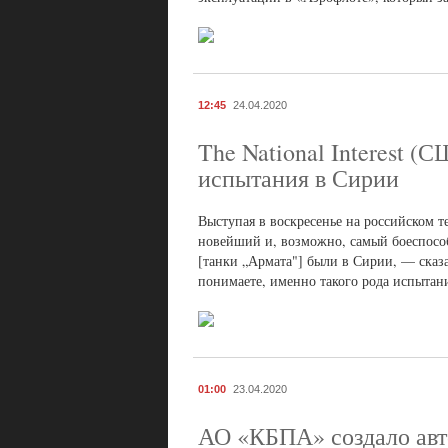
12:45
24.04.2020
The National Interest (
испытания в Сирии
Выступая в воскресенье на российском 
новейший и, возможно, самый боеспосо
[танки „Армата"] были в Сирии, — сказа
понимаете, именно такого рода испытан
01:00
23.04.2020
АО «КБПА» создало авт