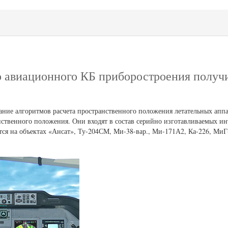
о авиационного КБ приборостроения получ
дание алгоритмов расчета пространственного положения летательных апп
ственного положения. Они входят в состав серийно изготавливаемых и
ся на объектах «Ансат», Ту-204СМ, Ми-38-вар., Ми-171А2, Ка-226, МиГ