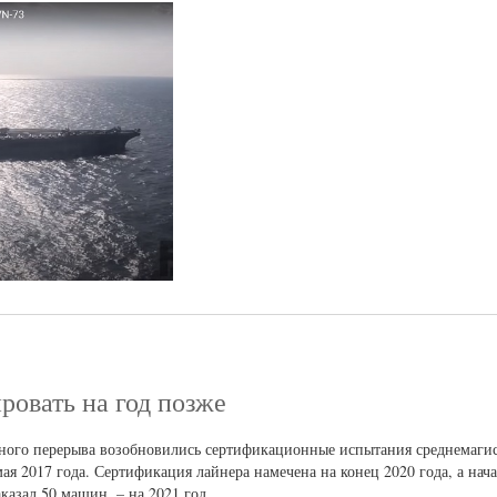
овать на год позже
чного перерыва возобновились сертификационные испытания среднемагис
ая 2017 года. Сертификация лайнера намечена на конец 2020 года, а нач
казал 50 машин, – на 2021 год.