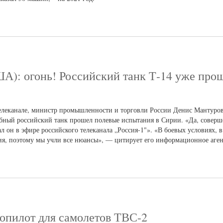
США): огонь! Российский танк Т-14 уже про
телеканале, министр промышленности и торговли России Денис Мантуров
бный российский танк прошел полевые испытания в Сирии. «Да, соверш
л он в эфире российского телеканала „Россия-1"». «В боевых условиях, 
ия, поэтому мы учли все нюансы», — цитирует его информационное аге
опилот для самолетов ТВС-2