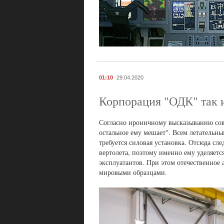
01:10
29.04.2020
Корпорация "ОДК" так 
Согласно ироничному высказыванию совет
остальное ему мешает". Всем летательны
требуется силовая установка. Отсюда сл
вертолета, поэтому именно ему уделяетс
эксплуатантов. При этом отечественное
мировыми образцами.