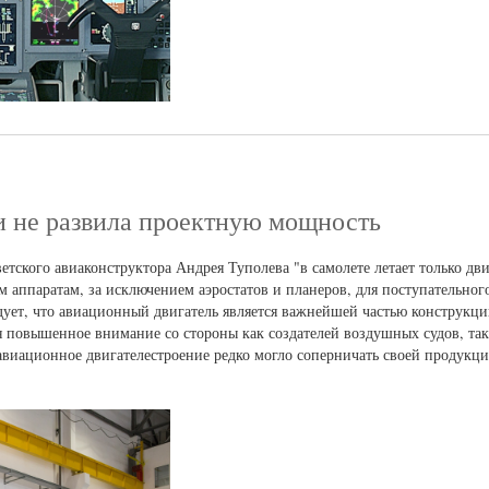
и не развила проектную мощность
ского авиаконструктора Андрея Туполева "в самолете летает только двиг
м аппаратам, за исключением аэростатов и планеров, для поступательно
едует, что авиационный двигатель является важнейшей частью конструкци
я повышенное внимание со стороны как создателей воздушных судов, так
 авиационное двигателестроение редко могло соперничать своей продукц