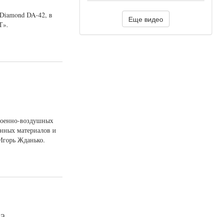
Diamond DA-42, в
Еще видео
Т».
Военно-воздушных
енных материалов и
Игорь Жданько.
а