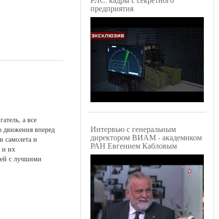
предприятия
атель, а все
Интервью с генеральным
го движения вперед
директором ВИАМ - академиком
и самолета и
РАН Евгением Кабловым
 и их
ией с лучшими