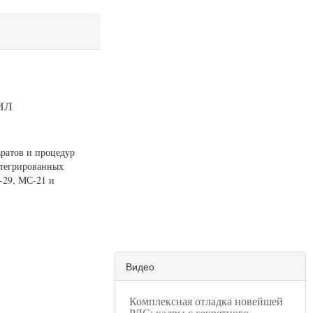
ил
аратов и процедур
нтегрированных
-29, МС-21 и
Видео
Комплексная отладка новейшей
РЛС: кадры с секретного