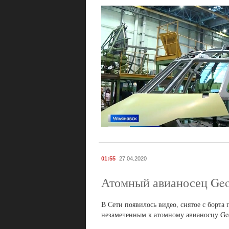
01:55
27.04.2020
Атомный авианосец Geor
В Сети появилось видео, снятое с борта
незамеченным к атомному авианосцу Geo