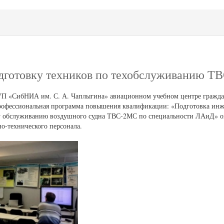
дготовку техников по техобслуживанию Т
УП «СибНИА им. С. А. Чаплыгина» авиационном учебном центре гражд
рофессиональная программа повышения квалификации: «Подготовка инж
му обслуживанию воздушного судна ТВС-2МС по специальности ЛАиД» он
о-технического персонала.