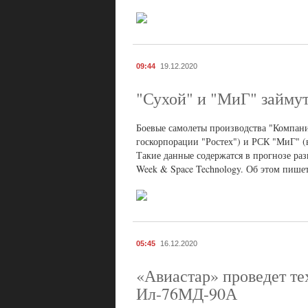
09:44
19.12.2020
"Сухой" и "МиГ" займут
Боевые самолеты производства "Компан
госкорпорации "Ростех") и РСК "МиГ" (
Такие данные содержатся в прогнозе ра
Week & Space Technology. Об этом пише
05:45
16.12.2020
«Авиастар» проведет те
Ил-76МД-90А