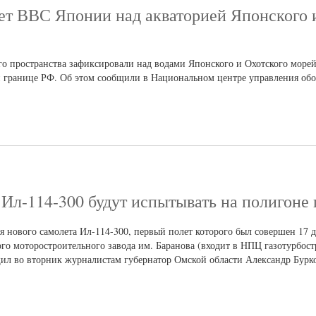
ет ВВС Японии над акваторией Японского 
го пространства зафиксировали над водами Японского и Охотского море
й границе РФ. Об этом сообщили в Национальном центре управления об
 Ил-114-300 будут испытывать на полигоне
 нового самолета Ил-114-300, первый полет которого был совершен 17 де
го моторостроительного завода им. Баранова (входит в НПЦ газотурбост
ил во вторник журналистам губернатор Омской области Александр Бурк