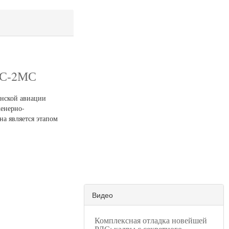
ВС-2МС
анской авиации
енерно-
а является этапом
Видео
Комплексная отладка новейшей
РЛС: кадры с секретного