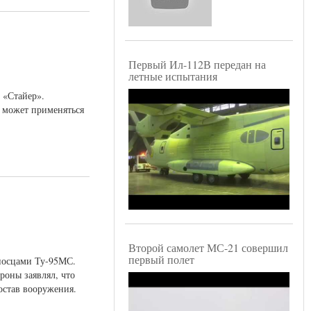
Первый Ил-112В передан на
летные испытания
 «Стайер».
и может применяться
Второй самолет МС-21 совершил
первый полет
носцами Ту-95МС.
роны заявлял, что
остав вооружения.