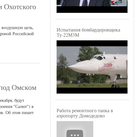
и Охотского
й воздушную цель,
Испытания бомбардировщика
ороной Российской
Ту-22М3М
 под Омском
кабря, будут
роения "Салют") в
Работа ремонтного танка в
ов. Об этом пишет
аэропорту Домодедово