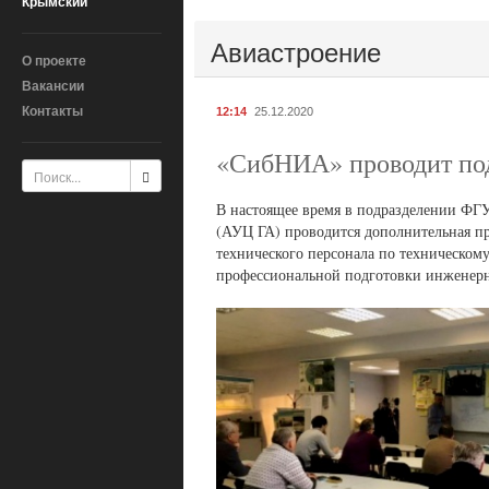
Крымский
Авиастроение
О проекте
Вакансии
Контакты
12:14
25.12.2020
«СибНИА» проводит по
В настоящее время в подразделении ФГ
(АУЦ ГА) проводится дополнительная п
технического персонала по техническо
профессиональной подготовки инженерн