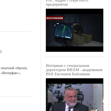
предприятия
о
Интервью с генеральным
н опытный образец
директором ВИАМ - академиком
 «Интерфакс»,
РАН Евгением Кабловым