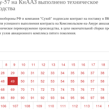
у-57 на КнААЗ выполнено техническое
одства
инобороны РФ и компания "Сухой" подписали контракт на поставку в ВК
Для успешного выполнения контракта на Комсомольском-на-Амуре авиаза
ическое перевооружение производства, в цехе окончательной сборки пр
и узлов авиационного комплекса пятого поколения.
8
9
10
11
12
13
14
15
16
17
18
28
29
30
31
32
33
34
35
36
37
38
48
49
50
51
52
53
54
55
56
57
58
68
69
70
71
72
73
74
75
76
77
78
88
89
90
91
92
93
94
95
96
97
98
106
107
108
109
110
111
112
113
114