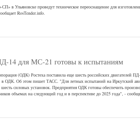
СП» в Ульяновске проведут техническое переоснащение для изготовлен
общает RosTender.info.
ПД-14 для МС-21 готовы к испытаниям
рпорация (ОДК) Ростеха поставила еще шесть российских двигателей ПД-
 в ОДК. Об этом пишет ТАСС. "Для летных испытаний на Иркутский ав
 шесть силовых установок. Предприятия ОДК готовы обеспечить произв
чиков объемах на следующий год и в перспективе до 2025 года", - сооб