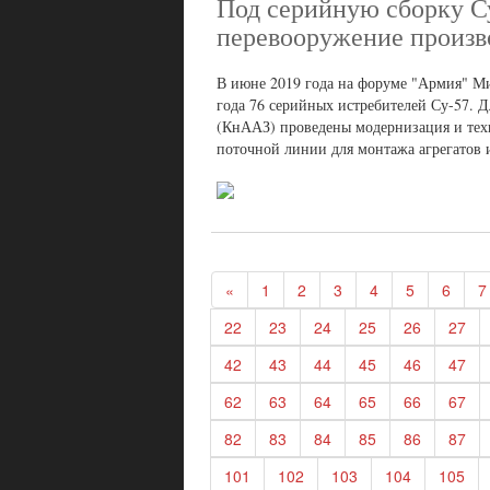
Под серийную сборку С
перевооружение произв
В июне 2019 года на форуме "Армия" М
года 76 серийных истребителей Су-57. 
(КнААЗ) проведены модернизация и техн
поточной линии для монтажа агрегатов 
«
1
2
3
4
5
6
7
22
23
24
25
26
27
42
43
44
45
46
47
62
63
64
65
66
67
82
83
84
85
86
87
101
102
103
104
105