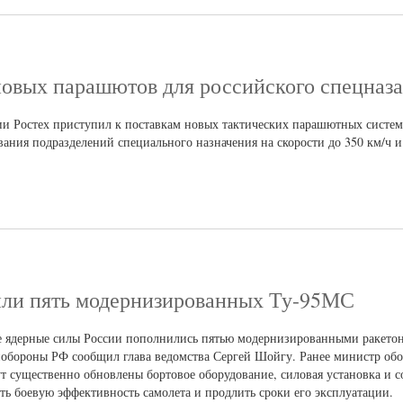
новых парашютов для российского спецназа
и Ростех приступил к поставкам новых тактических парашютных систем
вания подразделений специального назначения на скорости до 350 км/ч 
или пять модернизированных Ту-95МС
ие ядерные силы России пополнились пятью модернизированными ракето
обороны РФ сообщил глава ведомства Сергей Шойгу. Ранее министр обо
т существенно обновлены бортовое оборудование, силовая установка и с
ть боевую эффективность самолета и продлить сроки его эксплуатации.