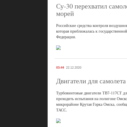
Су-30 перехватил самол
морей
Российские средства контроля воздушно
которая приближалась к государственно
Федерации.
03:44
22.12.2020
Двигатели для самолета
Турбовинтовые двигатели ТВ7-117СТ для
проходить испытания на полигоне Омско
микрорайоне Крутая Горка Омска, сообщ
ТАСС.