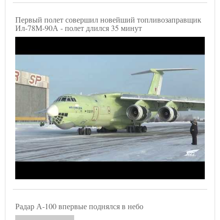
Первый полет совершил новейший топливозаправщик
Ил-78М-90А - полет длился 35 минут
Радар А-100 впервые поднялся в небо