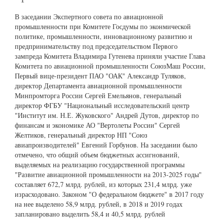
В заседании Экспертного совета по авиационной
промышленности при Комитете Госдумы по эконмической
политике, промышленности, инновационному развитию и
предпринимательству под председательством Первого
зампреда Комитета Владимира Гутенева приняли участие Глава
Комитета по авиационной промышленности СоюзМаш России,
Первый вице-президент ПАО "ОАК" Александр Туляков,
директор Департамента авиационной промышленности
Минпромторга России Сергей Емельянов, генеральный
директор ФГБУ "Национальный исследовательский центр
"Институт им. Н.Е. Жуковского" Андрей Дутов, директор по
финансам и экономике АО "Вертолеты России" Сергей
Желтиков, генеральный директор НП "Союз
авиапроизводителей" Евгений Горбунов. На заседании было
отмечено, что общий объем бюджетных ассигнований,
выделяемых на реализацию государственной программы
"Развитие авиационной промышленности на 2013-2025 годы"
составляет 672,7 млрд. рублей, из которых 231,4 млрд. уже
израсходовано. Законом "О федеральном бюджете" в 2017 году
на нее выделено 58,9 млрд. рублей, в 2018 и 2019 годах
запланировано выделить 58,4 и 40,5 млрд. рублей