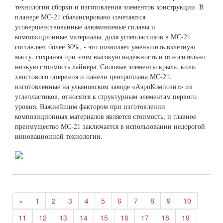
технологии сборки и изготовления элементов конструкции. В
планере МС-21 сбалансировано сочетаются
усовершенствованные алюминиевые сплавы и
композиционные материалы, доля углепластиков в МС-21
составляет более 30%, - это позволяет уменьшить взлётную
массу, сохраняя при этом высокую надёжность и относительно
низкую стоимость лайнера. Силовые элементы крыла, киля,
хвостового оперения и панели центроплана МС-21,
изготовленные на ульяновском заводе «АэроКомпозит» из
углепластиков, относятся к структурным элементам первого
уровня. Важнейшим фактором при изготовлении
композиционных материалов является стоимость, и главное
преимущество МС-21 заключается в использовании недорогой
инновационной технологии.
«
1
2
3
4
5
6
7
8
9
10
11
12
13
14
15
16
17
18
19