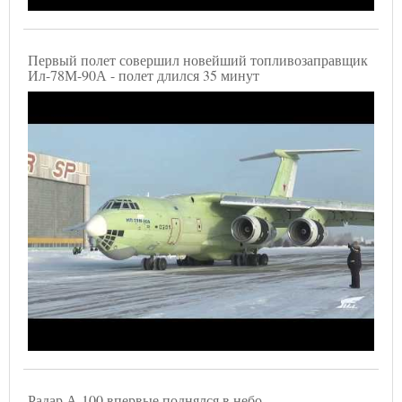
Первый полет совершил новейший топливозаправщик
Ил-78М-90А - полет длился 35 минут
Радар А-100 впервые поднялся в небо