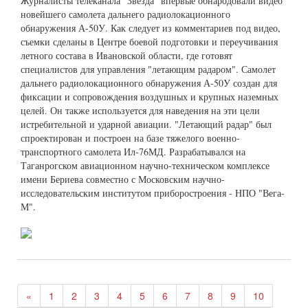
Журналисты телеканала "Звезда" впервые обнародовали видео
новейшего самолета дальнего радиолокационного
обнаружения А-50У. Как следует из комментариев под видео,
съемки сделаны в Центре боевой подготовки и переучивания
летного состава в Ивановской области, где готовят
специалистов для управления "летающим радаром". Самолет
дальнего радиолокационного обнаружения А-50У создан для
фиксации и сопровождения воздушных и крупных наземных
целей. Он также используется для наведения на эти цели
истребительной и ударной авиации. "Летающий радар" был
спроектирован и построен на базе тяжелого военно-
транспортного самолета Ил-76МД. Разрабатывался на
Таганрогском авиационном научно-техническом комплексе
имени Бериева совместно с Московским научно-
исследовательским институтом приборостроения - НПО "Вега-
М".
«
1
2
3
4
5
6
7
8
9
10