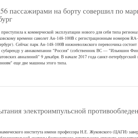
 56 пассажирами на борту совершил по ма
бург
приступила к коммерческой эксплуатации нового для себя типа региона
осковскому времени самолет Ан-148-100B с регистрационным номером RA-
тербург). Сейчас парк Ан-148-100B нижневолжского перевозчика состои
в субаренду у авиакомпании "Россия" (собственник ВС — "Ильюшин Фин
атовских авиалиний" 9 декабря. В начале 2017 года санкт-петербургский
иниям" еще две машины этого типа.
тания электроимпульсной противообледе
намического института имени профессора Н.Е. Жуковского (ЦАГИ) зав
леденительной системы беспилотного летательного аппарата самолетно