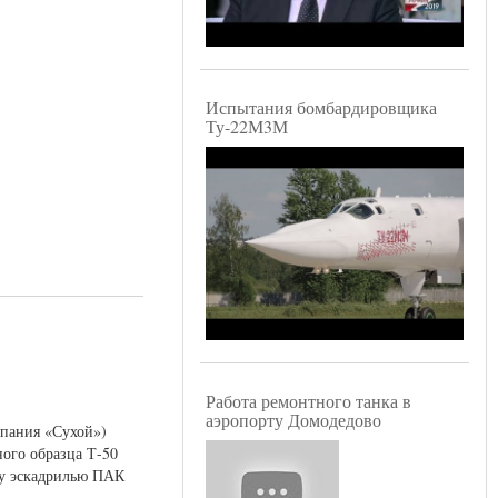
Испытания бомбардировщика
Ту-22М3М
Работа ремонтного танка в
аэропорту Домодедово
пания «Сухой»)
ого образца Т-50
ну эскадрилью ПАК