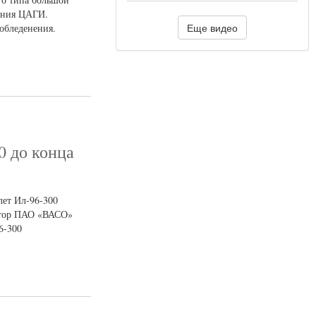
нения ЦАГИ.
Еще видео
обледенения.
0 до конца
лет Ил-96-300
ектор ПАО «ВАСО»
6-300