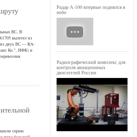
Радар А-100 впервые поднялся в
ршруту
небо
льных ВС. В
61705 вылетел из
т из двух ВС — RA-
анс Ко.", ИФК) и
 перевозчик
Радиографический комплекс для
контроля авиационных
двигателей России
нительной
ершили серию
го типа большой