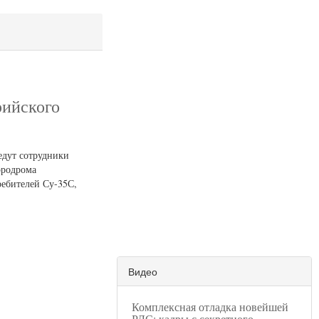
рийского
едут сотрудники
эродрома
ребителей Су-35С,
Видео
Комплексная отладка новейшей
РЛС: кадры с секретного