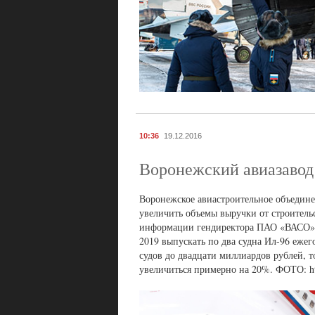
10:36
19.12.2016
Воронежский авиазавод 
Воронежское авиастроительное объедине
увеличить объемы выручки от строительс
информации гендиректора ПАО «ВАСО» 
2019 выпускать по два судна Ил-96 ежег
судов до двадцати миллиардов рублей, т
увеличиться примерно на 20%. ФОТО: http