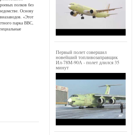
троевых полков без
ведомстве. Основу
виазаводов. «Этот
летного парка ВВС,
специальные
Первый полет совершил
новейший топливозаправщик
Ил-78М-90А - полет длился 35
минут