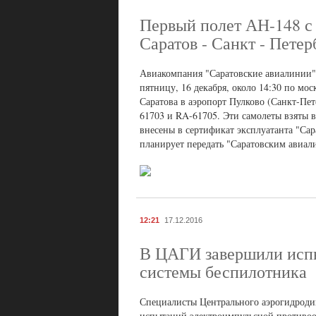
Первый полет АН-148 с
Саратов - Санкт - Петер
Авиакомпания "Саратовские авиалинии" 
пятницу, 16 декабря, около 14:30 по м
Саратова в аэропорт Пулково (Санкт-Пе
61703 и RA-61705. Эти самолеты взяты 
внесены в сертификат эксплуатанта "Сар
планирует передать "Саратовским авиал
12:21
17.12.2016
В ЦАГИ завершили испы
системы беспилотника
Специалисты Центрального аэрогидроди
испытаний электроимпульсной противооб