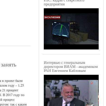
предприятия
Интервью с генеральным
 занять
директором ВИАМ - академиком
РАН Евгением Кабловым
м в проект были
шлом году – 1,25
а 21 процент
. В 2017 году по
ий процесс
угом: так с каким