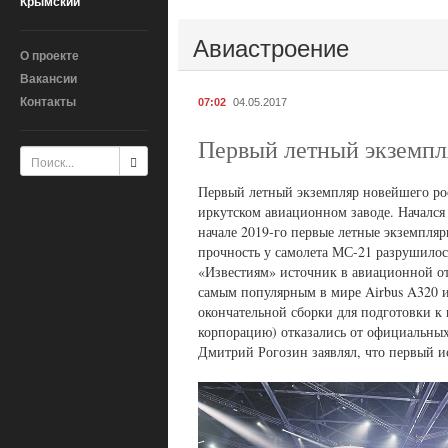
Крымский
Авиастроение
О проекте
Вакансии
Контакты
07:02
04.05.2017
Первый летный экземпл
Первый летный экземпляр новейшего ро
иркутском авиационном заводе. Начался
начале 2019-го первые летные экземпл
прочность у самолета МС-21 разрушило
«Известиям» источник в авиационной от
самым популярным в мире Airbus A320 и
окончательной сборки для подготовки к
корпорацию) отказались от официальных 
Дмитрий Рогозин заявлял, что первый и