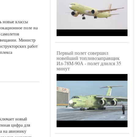
ь новые классы
локационное поле на
 самолетов
совещании. Министр
нструкторских работ
плекса
Первый полет совершил
новейший топливозаправщик
Ил-78М-90А - полет длился 35
минут
включает новый
венная цифра для
да на авионику