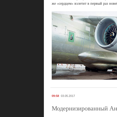
же «сердцем» взлетит в первый раз но
09:58
03.05.2017
Модернизированный Ан-