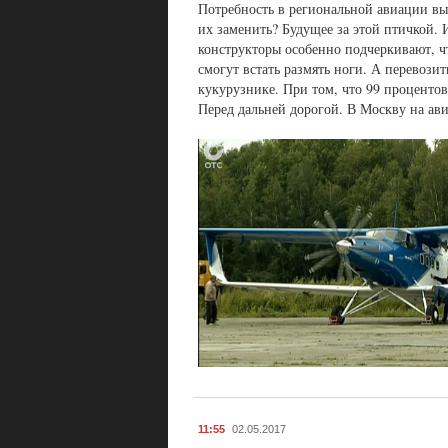
Потребность в региональной авиации вы
их заменить? Будущее за этой птичкой.
конструкторы особенно подчеркивают, что
смогут встать размять ноги. А перевози
кукурузнике. При том, что 99 процентов
Перед дальней дорогой. В Москву на ави
11:55
02.05.2017