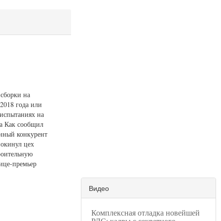
 сборки на
2018 года или
 испытаниях на
а Как сообщил
енный конкурент
покинул цех
роительную
вице-премьер
Видео
Комплексная отладка новейшей
РЛС: кадры с секретного