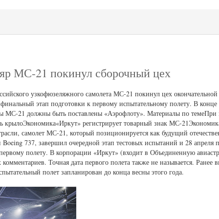
яр МС-21 покинул сборочный цех
ссийского узкофюзеляжного самолета МС-21 покинул цех окончательной
 финальный этап подготовки к первому испытательному полету. В конце 
яры МС-21 должны быть поставлены «Аэрофлоту». Материалы по темеПри
сь крылоЭкономика«Иркут» регистрирует товарный знак МС-21Экономик
расли, самолет МС-21, который позиционируется как будущий отечеств
 Boeing 737, завершил очередной этап тестовых испытаний и 28 апреля 
 первому полету. В корпорации «Иркут» (входит в Объединенную авиаст
комментариев. Точная дата первого полета также не называется. Ранее 
спытательный полет запланирован до конца весны этого года.