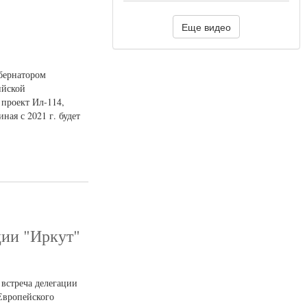
Еще видео
убернатором
ийской
 проект Ил-114,
ная с 2021 г. будет
ции "Иркут"
 встреча делегации
Европейского