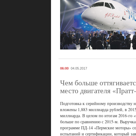
06:00
04.05.2017
Чем больше оттягиваетс
место двигателя «Пратт
Подготовка к серийному производству но
вложены 1,883 миллиарда рублей, в 201
миллиарда. В целом по итогам 2016-го 
больше по сравнению с 2015-м. Выручка 
программе ПД-14 «Пермские моторы» соб
испытаний и сертификации, который зав