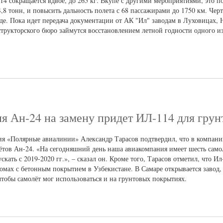
4 сокращается вдвое, до 265 кг. Вкупе с другими мероприятиями, это п
4,8 тонн, и повысить дальность полета с 68 пассажирами до 1750 км. Чер
де. Пока идет передача документации от АК "Ил" заводам в Луховицах,
трукторского бюро займутся восстановлением летной годности одного из
ия Ан-24 на замену придет ИЛ-114 для гру
 «Полярные авиалинии» Александр Тарасов подтвердил, что в компании
ётов Ан-24. «На сегодняшний день наша авиакомпания имеет шесть само
ать с 2019-2020 гг.», – сказал он. Кроме того, Тарасов отметил, что Ил
ромах с бетонным покрытием в Узбекистане. В Самаре открывается завод,
обы самолёт мог использоваться и на грунтовых покрытиях.