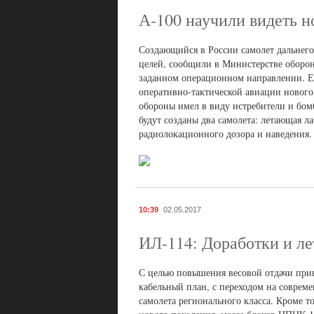
А-100 научили видеть н
Создающийся в России самолет дальнег
целей, сообщили в Министерстве оборон
заданном операционном направлении. Ег
оперативно-тактической авиации нового
обороны имел в виду истребители и бом
будут созданы два самолета: летающая 
радиолокационного дозора и наведения. 
10:39
02.05.2017
ИЛ-114: Доработки и л
С целью повышения весовой отдачи при
кабельный план, с переходом на совреме
самолета регионального класса. Кроме т