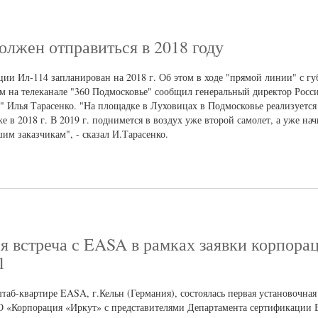
олжен отправиться в 2018 году
ции Ил-114 запланирован на 2018 г. Об этом в ходе "прямой линии" с г
 на телеканале "360 Подмосковье" сообщил генеральный директор Росс
 Илья Тарасенко. "На площадке в Луховицах в Подмосковье реализуется
 в 2018 г. В 2019 г. поднимется в воздух уже второй самолет, а уже начи
им заказчикам", - сказал И.Тарасенко.
я встреча с EASA в рамках заявки корпора
1
штаб-квартире EASA, г.Кельн (Германия), состоялась первая установочная
О «Корпорация «Иркут» с представителями Департамента сертификации 