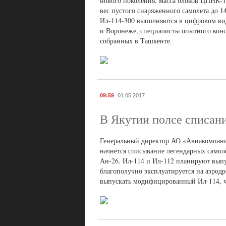
нового поколения, масса блоков ЦПНК-11
вес пустого снаряженного самолета до 1
Ил-114-300 выполняются в цифровом ви
и Воронеже, специалисты опытного конс
собранных в Ташкенте.
09:59
01.05.2017
В Якутии полсе списан
Генеральный директор АО «Авиакомпания
начнётся списывание легендарных самол
Ан-26. Ил-114 и Ил-112 планируют выпуск
благополучно эксплуатируется на аэрод
выпускать модифицированный Ил-114, чт