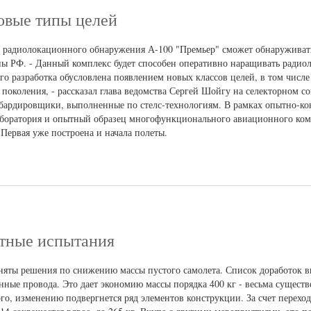
овые типы целей
о радиолокационного обнаружения А-100 "Премьер" сможет обнаруживат
ы РФ. - Данный комплекс будет способен оперативно наращивать радио
о разработка обусловлена появлением новых классов целей, в том числе
 поколения, - рассказал глава ведомства Сергей Шойгу на селекторном 
бардировщики, выполненные по стелс-технологиям. В рамках опытно-ко
лаборатория и опытный образец многофункционального авиационного ком
Первая уже построена и начала полеты.
етные испытания
няты решения по снижению массы пустого самолета. Список доработок 
нные провода. Это дает экономию массы порядка 400 кг - весьма сущест
ого, изменению подвергнется ряд элементов конструкции. За счет перехо