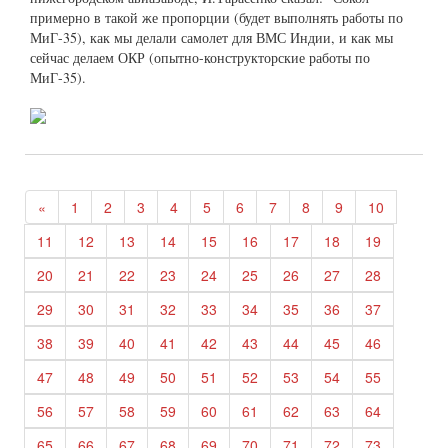
примерно в такой же пропорции (будет выполнять работы по
МиГ-35), как мы делали самолет для ВМС Индии, и как мы
сейчас делаем ОКР (опытно-конструкторские работы по
МиГ-35).
«
1
2
3
4
5
6
7
8
9
10
11
12
13
14
15
16
17
18
19
20
21
22
23
24
25
26
27
28
29
30
31
32
33
34
35
36
37
38
39
40
41
42
43
44
45
46
47
48
49
50
51
52
53
54
55
56
57
58
59
60
61
62
63
64
65
66
67
68
69
70
71
72
73