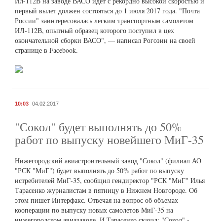
Ил-112В на заводе ВАСО идет с рекордно высокой скоростью и
первый вылет должен состояться до 1 июля 2017 года. "Почта
России" заинтересовалась легким транспортным самолетом
ИЛ-112В, опытный образец которого поступил в цех
окончательной сборки ВАСО", — написал Рогозин на своей
странице в Facebook.
10:03
04.02.2017
"Сокол" будет выполнять до 50%
работ по выпуску новейшего МиГ-35
Нижегородский авиастроительный завод "Сокол" (филиал АО
"РСК "МиГ") будет выполнять до 50% работ по выпуску
истребителей МиГ-35, сообщил гендиректор "РСК "МиГ" Илья
Тарасенко журналистам в пятницу в Нижнем Новгороде. Об
этом пишет Интерфакс. Отвечая на вопрос об объемах
кооперации по выпуску новых самолетов МиГ-35 на
нижегородском авиазаводе, И.Тарасенко сказал: "Сокол" -