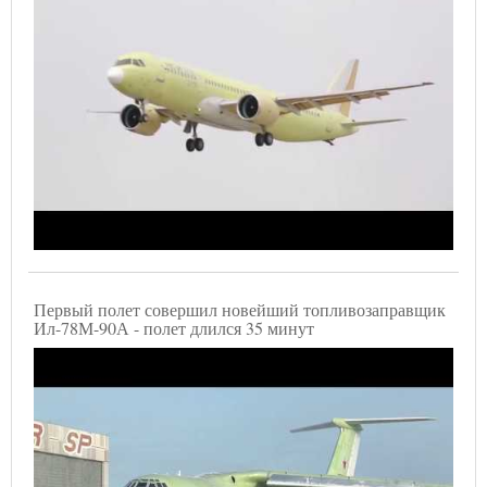
Первый полет совершил новейший топливозаправщик
Ил-78М-90А - полет длился 35 минут