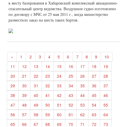
к месту базирования в Хабаровский комплексный авиационно-
спасательный центр ведомства. Воздушное судно изготовлено
по договору с МЧС от 25 мая 2011 г., когда министерство
разместило заказ на шесть таких бортов.
«
1
2
3
4
5
6
7
8
9
10
11
12
13
14
15
16
17
18
19
20
21
22
23
24
25
26
27
28
29
30
31
32
33
34
35
36
37
38
39
40
41
42
43
44
45
46
47
48
49
50
51
52
53
54
55
56
57
58
59
60
61
62
63
64
65
66
67
68
69
70
71
72
73