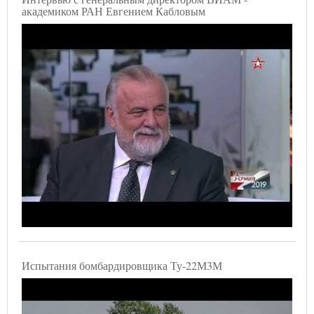
академиком РАН Евгением Кабловым
Испытания бомбардировщика Ту-22М3М