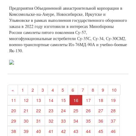
Предприятия Объединенной авиастроительной корпорации в
Комсомольске-на-Амуре, Новосибирске, Иркутске и
Ульяновске в рамках выполнения государственного оборонного
заказа в 2022 году изготовили в интересах Минобороны
России самолеты пятого поколения Су-57,
многофункциональные истребители Су-35С, Су-34, Су-30СМ2,
военно-транспортные самолеты Ил-76МД-90А и учебно-боевые
Як-130.
«
1
2
3
4
5
6
7
8
9
10
11
12
13
14
15
16
17
18
19
20
21
22
23
24
25
26
27
28
29
30
31
32
33
34
35
36
37
38
39
40
41
42
43
44
45
46