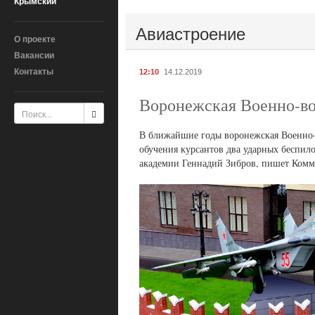
Крымский
Авиастроение
О проекте
Вакансии
Контакты
12:10
14.12.2019
Воронежская Военно-во
В ближайшие годы воронежская Военно-
обучения курсантов два ударных беспило
академии Геннадий Зибров, пишет Комм