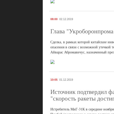
08:00
02.12.2019
Глава "Укроборонпрома"
Сделка, в рамках которой китайские ин
опасения в связи с возможной утечкой 
Айварас Абромавичус, назначенный пре
10:05
01.12.2019
Источник подтвердил фа
"скорость ракеты дости
Истребитель МиГ-31К в середине ноября