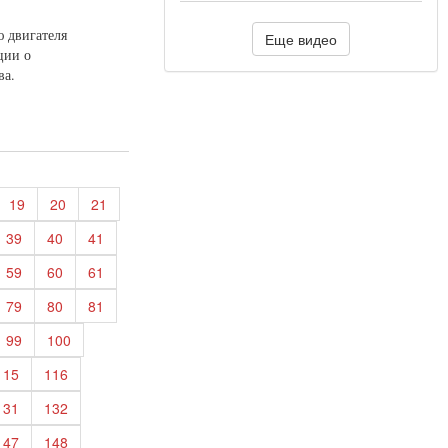
 двигателя
Еще видео
ции о
ва.
19
20
21
39
40
41
59
60
61
79
80
81
99
100
115
116
131
132
147
148