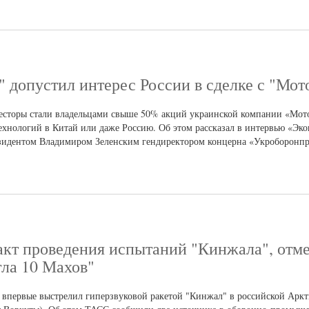
 допустил интерес России в сделке с "Мот
весторы стали владельцами свыше 50% акций украинской компании «Мот
технологий в Китай или даже Россию. Об этом рассказал в интервью «Эк
зидентом Владимиром Зеленским гендиректором концерна «Укроборонп
кт проведения испытаний "Кинжала", отме
гла 10 Махов"
 впервые выстрелил гиперзвуковой ракетой "Кинжал" в российской Арк