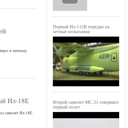
Первый Ил-112В передан на
ей
летные испытания
общил в пятницу
ый Ил-18Е
Второй самолет МС-21 совершил
первый полет
ил самолёт Ил-18Е.