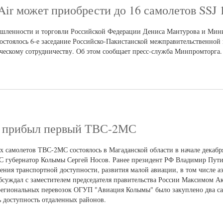
Air может приобрести до 16 самолетов SSJ 
шленности и торговли Российской Федерации Дениса Мантурова и Мин
стоялось 6-е заседание Российско-Пакистанской межправительственной
ческому сотрудничеству. Об этом сообщает пресс-служба Минпромторга.
ь прибыл первый ТВС-2МС
 самолетов ТВС-2МС состоялось в Магаданской области в начале декабря
С губернатор Колымы Сергей Носов. Ранее президент РФ Владимир Пут
ния транспортной доступности, развития малой авиации, в том числе а
обсуждал с заместителем председателя правительства России Максимом 
региональных перевозок ОГУП "Авиация Колымы" было закуплено два с
ь доступность отдаленных районов.