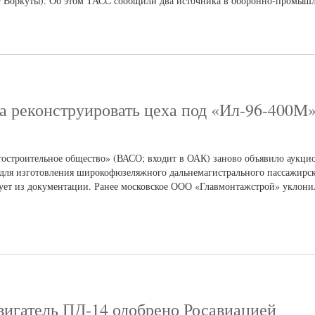
от Воркуты). Об этом ТАСС сообщили два источника в оборонно-промыш
ка реконструировать цеха под «Ил-96-400
остроительное общество» (ВАСО; входит в ОАК) заново объявило аукци
для изготовления широкофюзеляжного дальнемагистрального пассажирск
дует из документации. Ранее московское ООО «Главмонтажстрой» уклони
вигатель ПД-14 одобрено Росавиацией