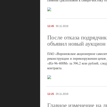
Пембой (расположен к северо-востоку 
12:45
30.11.2019
После отказа подрядчи
объявил новый аукцион
ПАО «Воронежское акционерное самолет
реконструкции и перевооружения цехов 
«Ил-96-400М» за 396,2 млн рублей, сле
контракта.
12:25
29.11.2019
Главное изменение на д