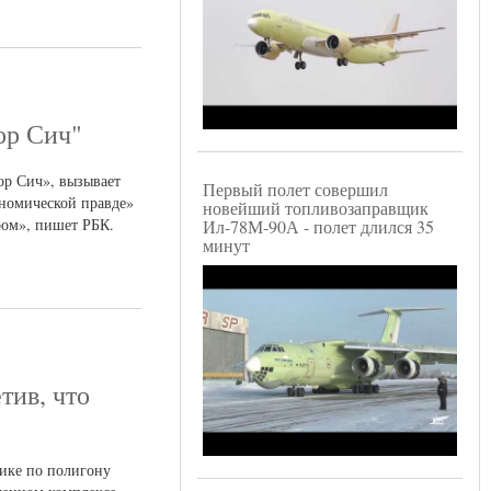
ор Сич"
ор Сич», вызывает
Первый полет совершил
ономической правде»
новейший топливозаправщик
ром», пишет РБК.
Ил-78М-90А - полет длился 35
минут
тив, что
тике по полигону