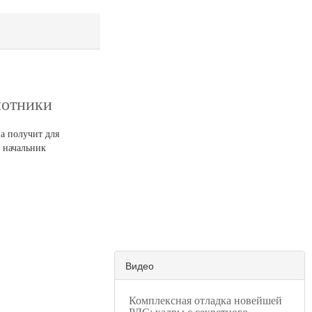
лотники
а получит для
л начальник
Видео
Комплексная отладка новейшей
РЛС: кадры с секретного