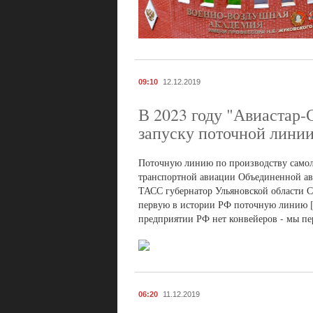
09:10
12.12.2019
В 2023 году "Авиастар-
запуску поточной лини
Поточную линию по производству самоле
транспортной авиации Объединенной ави
ТАСС губернатор Ульяновской области С
первую в истории РФ поточную линию [п
предприятии РФ нет конвейеров - мы пер
06:20
11.12.2019