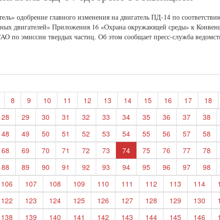
ль» одобрение главного изменения на двигатель ПД-14 по соответствию
нных двигателей» Приложения 16 «Охрана окружающей среды» к Конвен
O по эмиссии твердых частиц. Об этом сообщает пресс-служба ведомст
8
9
10
11
12
13
14
15
16
17
18
28
29
30
31
32
33
34
35
36
37
38
48
49
50
51
52
53
54
55
56
57
58
68
69
70
71
72
73
74
75
76
77
78
88
89
90
91
92
93
94
95
96
97
98
106
107
108
109
110
111
112
113
114
122
123
124
125
126
127
128
129
130
138
139
140
141
142
143
144
145
146