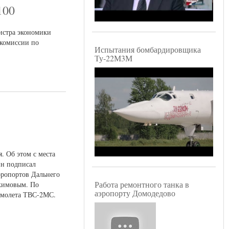
100
истра экономики
 комиссии по
Испытания бомбардировщика
Ту-22М3М
. Об этом с места
ин подписал
эропортов Дальнего
Работа ремонтного танка в
Акимовым. По
аэропорту Домодедово
амолета ТВС-2МС.