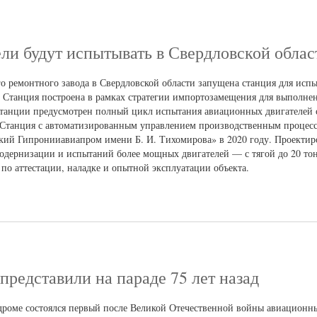
ли будут испытывать в Свердловской облас
 ремонтного завода в Свердловской области запущена станция для исп
 Станция построена в рамках стратегии импортозамещения для выполне
 станции предусмотрен полный цикл испытания авиационных двигателей 
. Станция с автоматизированным управлением производственным процес
ский Гипронииавиапром имени Б. И. Тихомирова» в 2020 году. Проектир
одернизации и испытаний более мощных двигателей — с тягой до 20 то
по аттестации, наладке и опытной эксплуатации объекта.
представили на параде 75 лет назад
одроме состоялся первый после Великой Отечественной войны авиационны