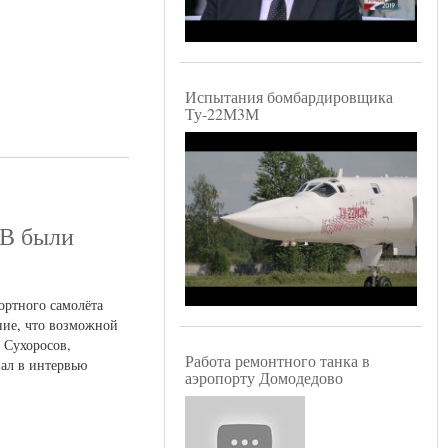
Испытания бомбардировщика
Ту-22М3М
2В были
ортного самолёта
ние, что возможной
 Сухоросов,
Работа ремонтного танка в
зал в интервью
аэропорту Домодедово