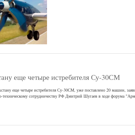
стану еще четыре истребителя Су-30СМ
ахстану еще четыре истребителя Су-30СМ, уже поставлено 20 машин, зая
о-техническому сотрудничеству РФ Дмитрий Шугаев в ходе форума "Арм