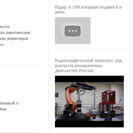
Радар А-100 впервые поднялся в
небо
ты на
ких ракетоносцев
щим директором
а».
Радиографический комплекс для
контроля авиационных
двигателей России
ебований и
боя.