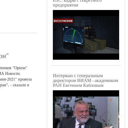
предприятия
он"
отников "Орион"
ИА Новости.
Интервью с генеральным
мия-2021" провела
директором ВИАМ - академиком
ан", - сказали в
РАН Евгением Кабловым