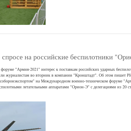
о спросе на российские беспилотники "Ори
форуме "Армия-2021" интерес к поставкам российских ударных беспил
щили журналистам во вторник в компании "Кронштадт". Об этом пишет Р
особоронэкспортом" на Международном военно-техническом форуме "Ар
спилотными летательными аппаратами "Орион-Э" с делегациями из 20 стр