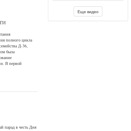
Еще видео
ти
ытания
ния полного цикла
семейства Д-36,
сом была
ование
нн. В первой
й парад в честь Дня