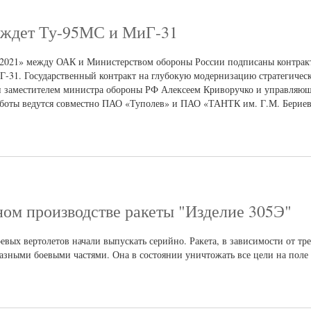
 ждет Ту-95МС и МиГ-31
2021» между ОАК и Министерством обороны России подписаны контрак
-31. Государственный контракт на глубокую модернизацию стратегичес
 заместителем министра обороны РФ Алексеем Криворучко и управляю
боты ведутся совместно ПАО «Туполев» и ПАО «ТАНТК им. Г.М. Бериев
ном производстве ракеты "Изделие 305Э"
вых вертолетов начали выпускать серийно. Ракета, в зависимости от тр
азными боевыми частями. Она в состоянии уничтожать все цели на поле 