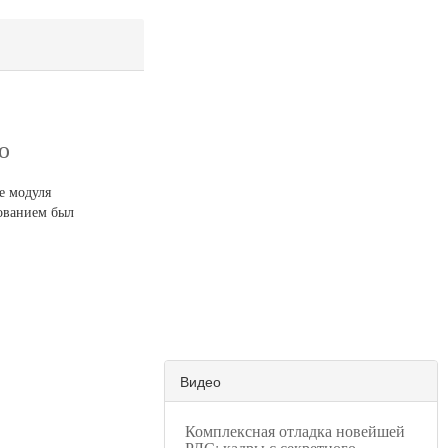
ю
е модуля
ованием был
Видео
Комплексная отладка новейшей
РЛС: кадры с секретного