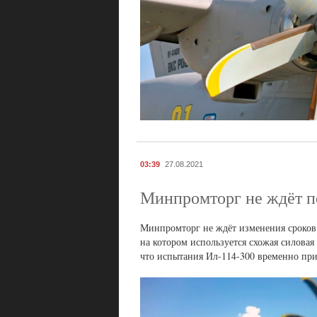
03:39
27.08.2021
Минпромторг не ждёт п
Минпромторг не ждёт изменения сроков 
на котором используется схожая силовая
что испытания Ил-114-300 временно пр