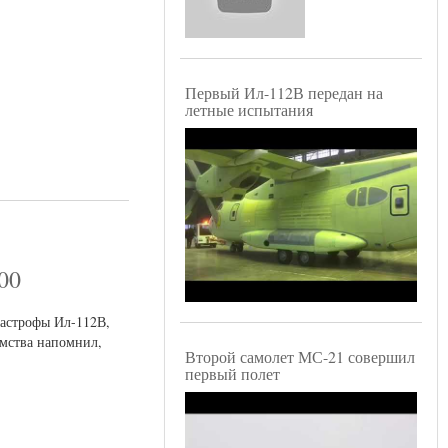
Первый Ил-112В передан на
летные испытания
00
тастрофы Ил-112В,
омства напомнил,
Второй самолет МС-21 совершил
первый полет