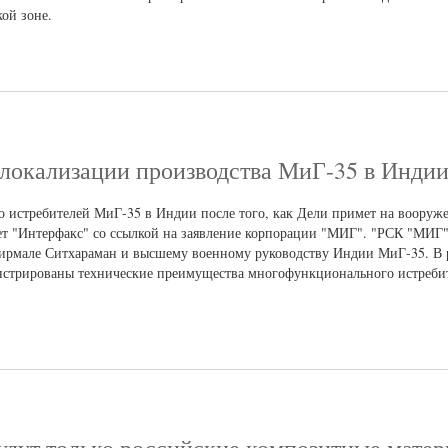
ой зоне.
 локализации производства МиГ-35 в Инди
во истребителей МиГ-35 в Индии после того, как Дели примет на вооруж
ет "Интерфакс" со ссылкой на заявление корпорации "МИГ". "РСК "МИГ"
рмале Ситхараман и высшему военному руководству Индии МиГ-35. В р
стрированы технические преимущества многофункционального истребите