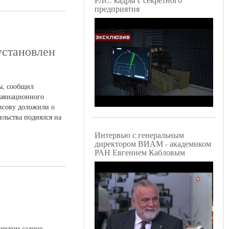
предприятия
установлен
ды, сообщил
 авиационного
исову доложили о
ельства поднялся на
Интервью с генеральным
директором ВИАМ - академиком
РАН Евгением Кабловым
ческом салоне