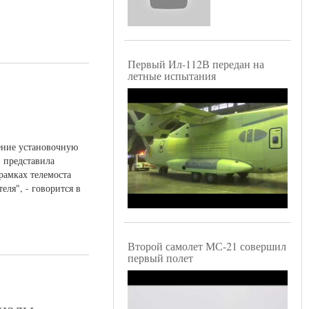
Первый Ил-112В передан на
летные испытания
и
ение установочную
 представила
амках телемоста
ля", - говорится в
Второй самолет МС-21 совершил
первый полет