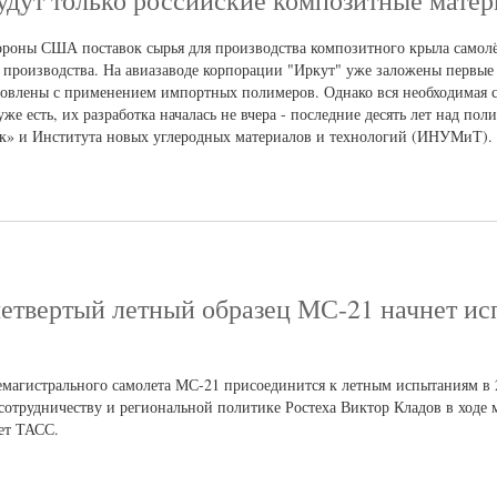
удут только российские композитные мате
ороны США поставок сырья для производства композитного крыла самолё
о производства. На авиазаводе корпорации "Иркут" уже заложены первые
отовлены с применением импортных полимеров. Однако вся необходимая 
е есть, их разработка началась не вчера - последние десять лет над по
» и Института новых углеродных материалов и технологий (ИНУМиТ).
 четвертый летный образец МС-21 начнет ис
емагистрального самолета МС-21 присоединится к летным испытаниям в 
сотрудничеству и региональной политике Ростеха Виктор Кладов в ходе
ет ТАСС.