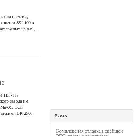
акт на поставку
у шести SSJ-100 в
каталожных ценах", -
ые
и ТВ3-117,
кого завода им.
 Ми-35. Если
ссийскими ВК-2500.
Видео
Комплексная отладка новейшей
РЛС: кадры с секретного