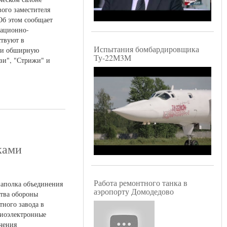
ого заместителя
Об этом сообщает
иационно-
ствуют в
Испытания бомбардировщика
к и обширную
Ту-22М3М
язи", "Стрижи" и
ками
Работа ремонтного танка в
иаполка объединения
аэропорту Домодедово
тва обороны
ного завода в
диоэлектронные
чения