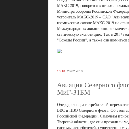
МАКС-2019, говорится в письме начальн
Министра обороны Российской Федерации
устроитель МАКС-2019 – ОАО "Авиасало
космическом салоне МАКС-2019 на станд
Международных авиационно-космических
статическую экспозицию. Так в 2017 го
"Соколы России", а также ознакомитьс
10:10
26.02.2019
Авиация Северного фло
МиГ-31БМ
Очередная пара истребителей-перехватч
ВВС и ПВО Северного флота. Об этом 
Российской Федерации. Самолёты прибыл
Тверской области, где они проходили м
системы истребителей, существенно улу