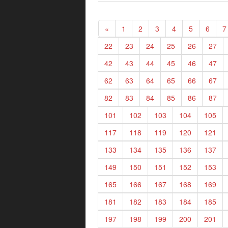
«
1
2
3
4
5
6
7
22
23
24
25
26
27
42
43
44
45
46
47
62
63
64
65
66
67
82
83
84
85
86
87
101
102
103
104
105
117
118
119
120
121
133
134
135
136
137
149
150
151
152
153
165
166
167
168
169
181
182
183
184
185
197
198
199
200
201