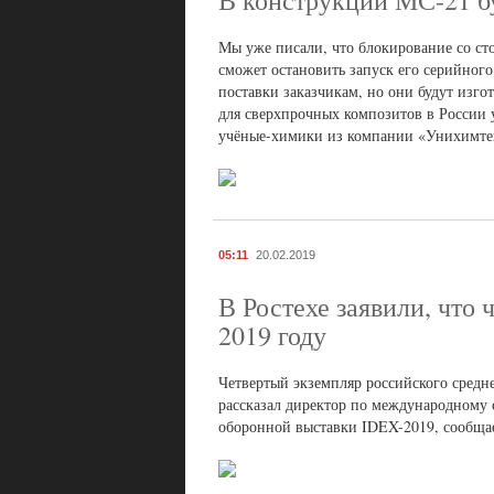
В конструкции МС-21 б
Мы уже писали, что блокирование со ст
сможет остановить запуск его серийног
поставки заказчикам, но они будут изг
для сверхпрочных композитов в России уж
учёные-химики из компании «Унихимтек
05:11
20.02.2019
В Ростехе заявили, что
2019 году
Четвертый экземпляр российского средн
рассказал директор по международному 
оборонной выставки IDEX-2019, сообща