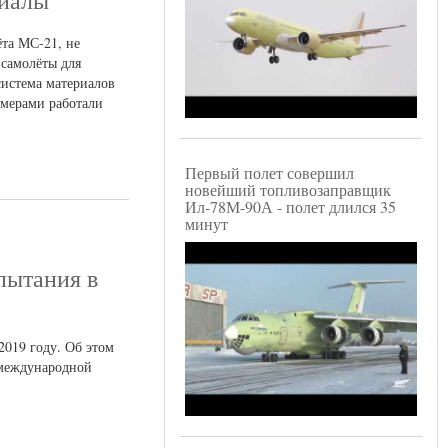
риалы
та МС-21, не
 самолёты для
система материалов
лимерами работали
Первый полет совершил
новейший топливозаправщик
Ил-78М-90А - полет длился 35
минут
пытания в
2019 году. Об этом
 международной