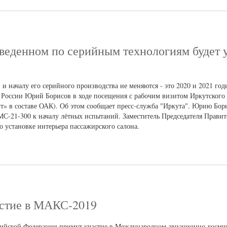
веденном по серийным технологиям будет 
и началу его серийного производства не меняются - это 2020 и 2021 го
а России Юрий Борисов в ходе посещения с рабочим визитом Иркутского
т» в составе ОАК). Об этом сообщает пресс-служба "Иркута". Юрию Бор
МС-21-300 к началу лётных испытаний. Заместитель Председателя Правит
о установке интерьера пассажирского салона.
астие в МАКС-2019
ийской Федерации примут участие в Международном авиационно-косми