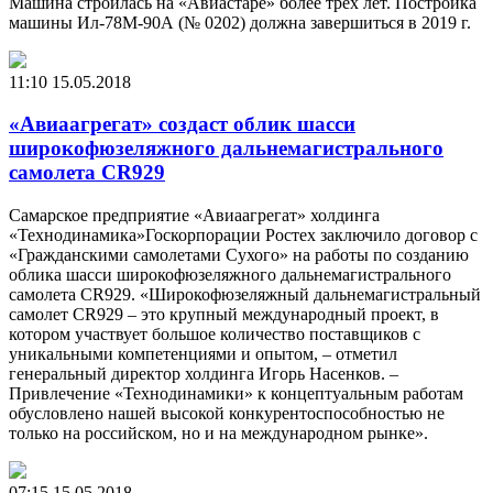
Машина строилась на «Авиастаре» более трех лет. Постройка
машины Ил-78М-90А (№ 0202) должна завершиться в 2019 г.
11:10
15.05.2018
«Авиаагрегат» создаст облик шасси
широкофюзеляжного дальнемагистрального
самолета CR929
Самарское предприятие «Авиаагрегат» холдинга
«Технодинамика»Госкорпорации Ростех заключило договор с
«Гражданскими самолетами Сухого» на работы по созданию
облика шасси широкофюзеляжного дальнемагистрального
самолета CR929. «Широкофюзеляжный дальнемагистральный
самолет CR929 – это крупный международный проект, в
котором участвует большое количество поставщиков с
уникальными компетенциями и опытом, – отметил
генеральный директор холдинга Игорь Насенков. –
Привлечение «Технодинамики» к концептуальным работам
обусловлено нашей высокой конкурентоспособностью не
только на российском, но и на международном рынке».
07:15
15.05.2018