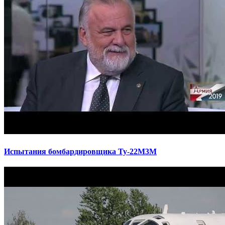
Испытания бомбардировщика Ту-22М3М