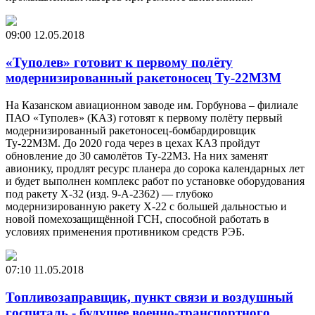
09:00
12.05.2018
«Туполев» готовит к первому полёту
модернизированный ракетоносец Ту-22М3М
На Казанском авиационном заводе им. Горбунова – филиале
ПАО «Туполев» (КАЗ) готовят к первому полёту первый
модернизированный ракетоносец-бомбардировщик
Ту-22М3М. До 2020 года через в цехах КАЗ пройдут
обновление до 30 самолётов Ту-22М3. На них заменят
авионику, продлят ресурс планера до сорока календарных лет
и будет выполнен комплекс работ по установке оборудования
под ракету Х-32 (изд. 9-А-2362) — глубоко
модернизированную ракету Х-22 с большей дальностью и
новой помехозащищённой ГСН, способной работать в
условиях применения противником средств РЭБ.
07:10
11.05.2018
Топливозаправщик, пункт связи и воздушный
госпиталь - будущее военно-транспортного