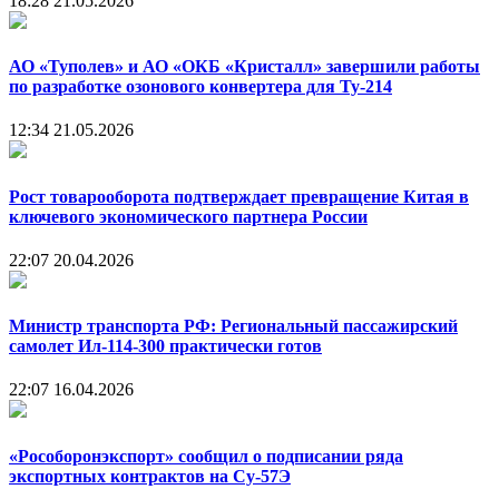
18:28
21.05.2026
АО «Туполев» и АО «ОКБ «Кристалл» завершили работы
по разработке озонового конвертера для Ту-214
12:34
21.05.2026
Рост товарооборота подтверждает превращение Китая в
ключевого экономического партнера России
22:07
20.04.2026
Министр транспорта РФ: Региональный пассажирский
самолет Ил-114-300 практически готов
22:07
16.04.2026
«Рособоронэкспорт» сообщил о подписании ряда
экспортных контрактов на Су-57Э