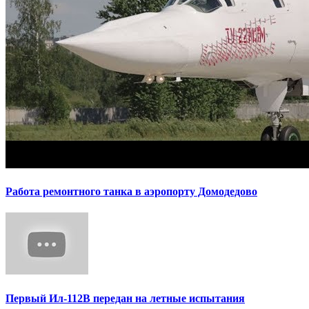
Работа ремонтного танка в аэропорту Домодедово
Первый Ил-112В передан на летные испытания