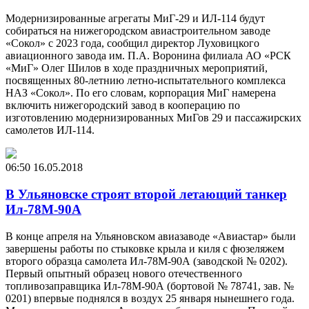
Модернизированные агрегаты МиГ-29 и ИЛ-114 будут
собираться на нижегородском авиастроительном заводе
«Сокол» с 2023 года, сообщил директор Луховицкого
авиационного завода им. П.А. Воронина филиала АО «РСК
«МиГ» Олег Шилов в ходе праздничных мероприятий,
посвященных 80-летнию летно-испытательного комплекса
НАЗ «Сокол». По его словам, корпорация МиГ намерена
включить нижегородский завод в кооперацию по
изготовлению модернизированных МиГов 29 и пассажирских
самолетов ИЛ-114.
06:50
16.05.2018
В Ульяновске строят второй летающий танкер
Ил-78М-90А
В конце апреля на Ульяновском авиазаводе «Авиастар» были
завершены работы по стыковке крыла и киля с фюзеляжем
второго образца самолета Ил-78М-90А (заводской № 0202).
Первый опытный образец нового отечественного
топливозаправщика Ил-78М-90А (бортовой № 78741, зав. №
0201) впервые поднялся в воздух 25 января нынешнего года.