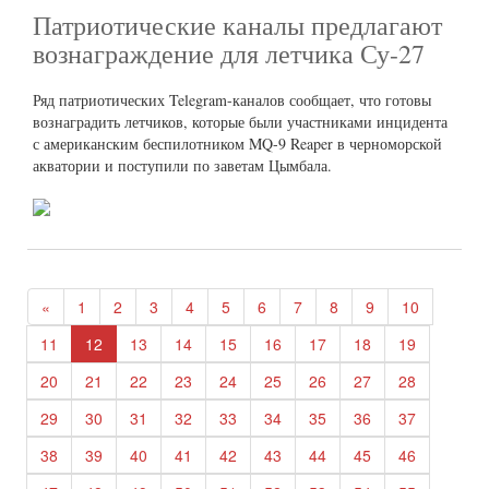
Патриотические каналы предлагают
вознаграждение для летчика Су-27
Ряд патриотических Telegram-каналов сообщает, что готовы
вознаградить летчиков, которые были участниками инцидента
с американским беспилотником MQ-9 Reaper в черноморской
акватории и поступили по заветам Цымбала.
«
1
2
3
4
5
6
7
8
9
10
11
12
13
14
15
16
17
18
19
20
21
22
23
24
25
26
27
28
29
30
31
32
33
34
35
36
37
38
39
40
41
42
43
44
45
46